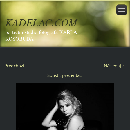
KADELAC.COM
portrétní studio fotografa KARLA
KOSOBUDA
Předchozí
Následující
Spustit prezentaci