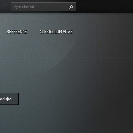
REFERENCE
CURRICULUM VITAE
edující