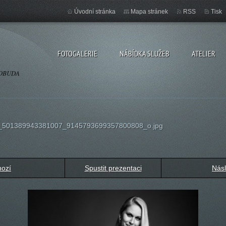
Úvodní stránka
Mapa stránek
RSS
Tisk
FOTOGALERIE
NÁBÍDKA SLUŽEB
ATELIER
OSOBUDA
_501389943381007_9145793699357800808_o.jpg
hozí
Spustit prezentaci
Násl