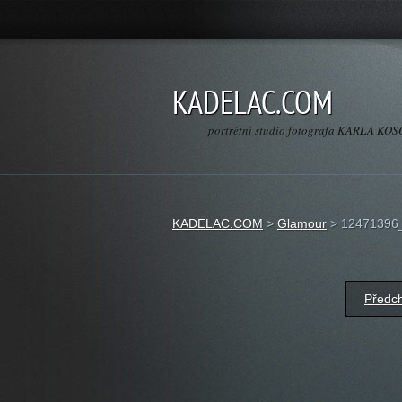
KADELAC.COM
portrétní studio fotografa KARLA K
KADELAC.COM
>
Glamour
>
12471396
Předc