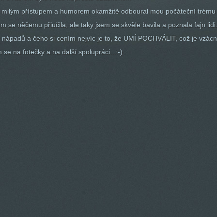
milým přístupem a humorem okamžitě odboural mou počáteční trému a 
em se něčemu přiučila, ale taky jsem se skvěle bavila a poznala fajn lidi
 nápadů a čeho si cením nejvíc je to, že UMÍ POCHVÁLIT, což je vzácn
 se na fotečky a na další spolupráci...:-)