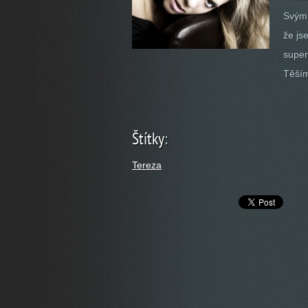
Svým 
že js
super
Těším
Štítky
:
Tereza