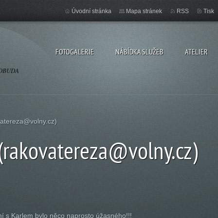
Úvodní stránka
Mapa stránek
RSS
Tisk
FOTOGALERIE
NÁBÍDKA SLUŽEB
ATELIER
OSOBUDA
atereza@volny.cz)
(rakovatereza@volny.cz)
í s Karlem bylo něco naprosto úžasného!!!