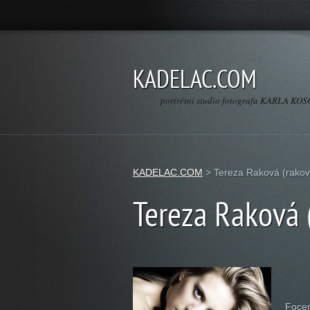
KADELAC.COM
portrétní studio fotografa KARLA K
KADELAC.COM
>
Tereza Raková (rakov
Tereza Raková 
Focen