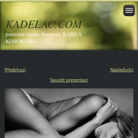
KADELAC.COM
portrétní studio fotografa KARLA
KOSOBUDA
Předchozí
Následující
Spustit prezentaci