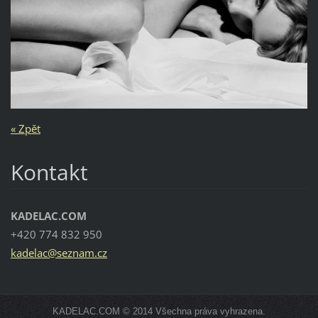
« Zpět
Kontakt
KADELAC.COM
+420 774 832 950
kadelac@
seznam.c
z
KADELAC.COM © 2014 Všechna práva vyhrazena.