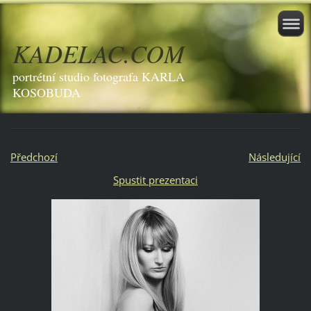
KADELAC.COM
portrétní studio fotografa KARLA
KOSOBUDA
Předchozí
Následující
Spustit prezentaci