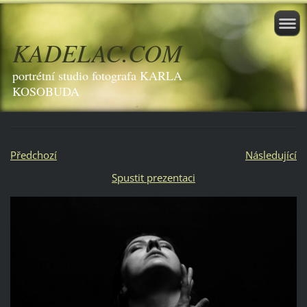
KADELAC.COM
portrétní studio fotografa KARLA
KOSOBUDA
Předchozí
Následující
Spustit prezentaci