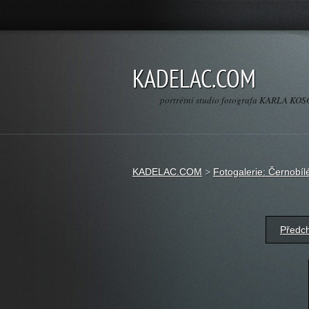
KADELAC.COM
portrétní studio fotografa KARLA K
KADELAC.COM
>
Fotogalerie: Černobíl
Předc