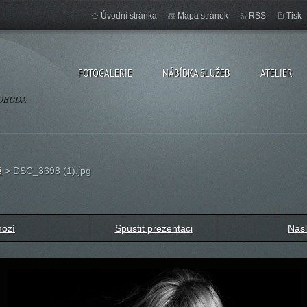
Úvodní stránka
Mapa stránek
RSS
Tisk
FOTOGALERIE
NÁBÍDKA SLUŽEB
ATELIER
OSOBUDA
é
>
DSC_3698 (1).jpg
hozí
Spustit prezentaci
Násl