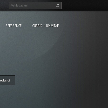
REFERENCE
CURRICULUM VITAE
edující