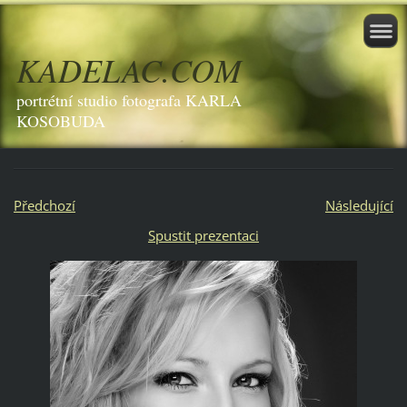
KADELAC.COM
portrétní studio fotografa KARLA
KOSOBUDA
Předchozí
Následující
Spustit prezentaci