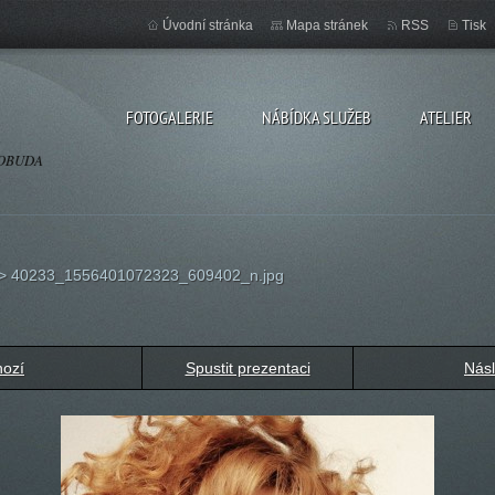
Úvodní stránka
Mapa stránek
RSS
Tisk
FOTOGALERIE
NÁBÍDKA SLUŽEB
ATELIER
OSOBUDA
>
40233_1556401072323_609402_n.jpg
hozí
Spustit prezentaci
Násl