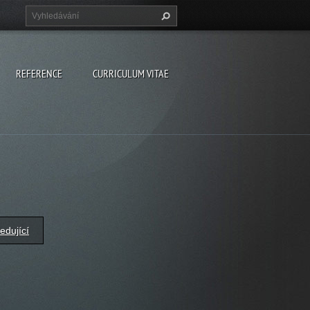
REFERENCE
CURRICULUM VITAE
edující