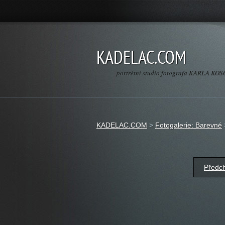
KADELAC.COM
portrétní studio fotografa KARLA K
KADELAC.COM
>
Fotogalerie: Barevné
Předc