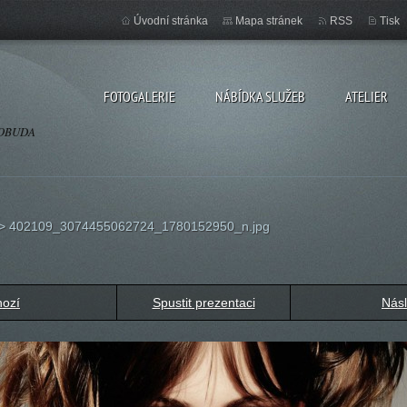
Úvodní stránka
Mapa stránek
RSS
Tisk
FOTOGALERIE
NÁBÍDKA SLUŽEB
ATELIER
OSOBUDA
>
402109_3074455062724_1780152950_n.jpg
hozí
Spustit prezentaci
Násl