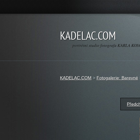
KADELAC.COM
portrétní studio fotografa KARLA K
KADELAC.COM
>
Fotogalerie: Barevné
Předc