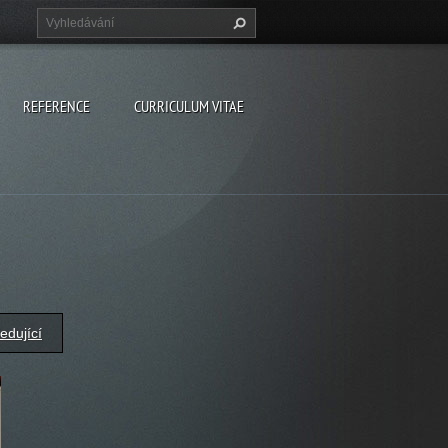
REFERENCE
CURRICULUM VITAE
edující