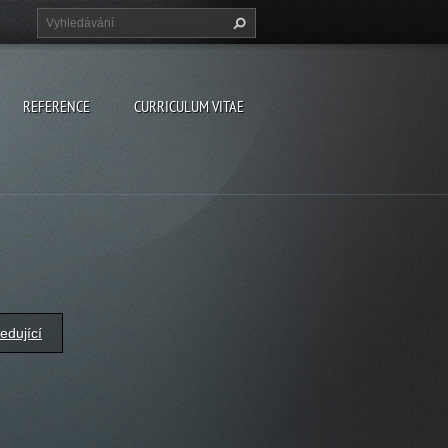
REFERENCE
CURRICULUM VITAE
edující