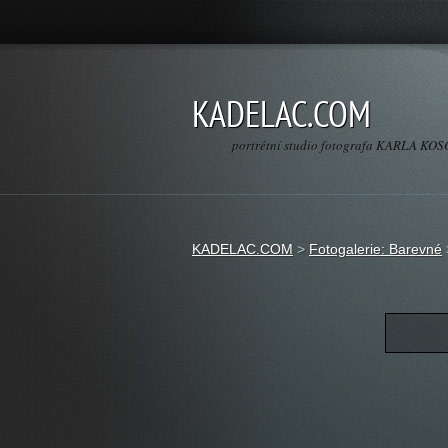
KADELAC.COM
portrétní studio fotografa KARLA K
KADELAC.COM
>
Fotogalerie: Barevné