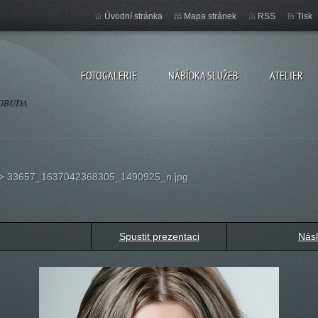
Úvodní stránka
Mapa stránek
RSS
Tisk
FOTOGALERIE
NÁBÍDKA SLUŽEB
ATELIER
OSOBUDA
>
33657_1637042368305_1490925_n.jpg
Spustit prezentaci
Násl