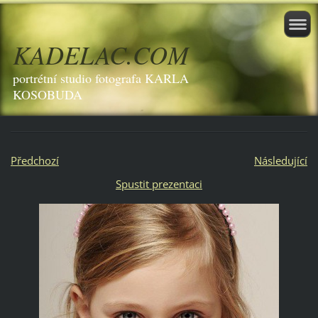
KADELAC.COM
portrétní studio fotografa KARLA
KOSOBUDA
Předchozí
Následující
Spustit prezentaci