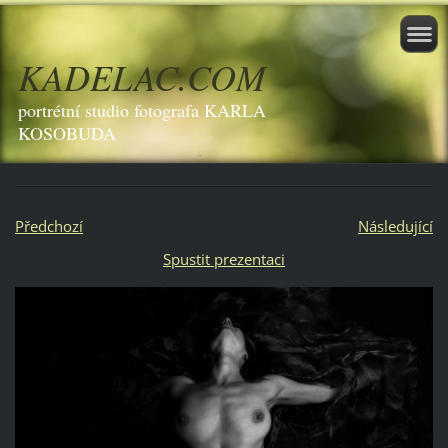
KADELAC.COM
portrétní studio fotografa KARLA
KOSOBUDA
Předchozí
Následující
Spustit prezentaci